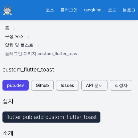
Ducafecat
코스
플러그인
rangking
코드
블로그
홈
구성 요소
알림 및 토스트
플러그인 패키지 custom_flutter_toast
custom_flutter_toast
pub.dev
Github
Issues
API 문서
작성자
설치
flutter pub add custom_flutter_toast
소개