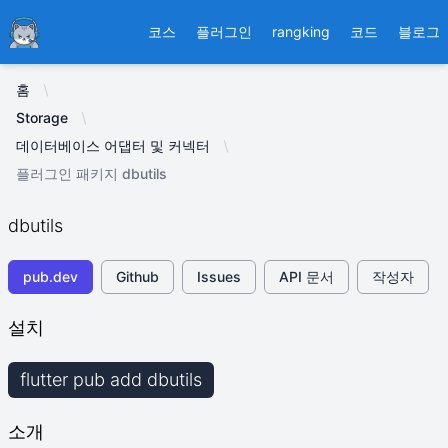
Ducafecat
코스
플러그인
rangking
코드
블로그
홈
Storage
데이터베이스 어댑터 및 커넥터
플러그인 패키지 dbutils
dbutils
pub.dev
Github
Issues
API 문서
작성자
설치
flutter pub add dbutils
소개