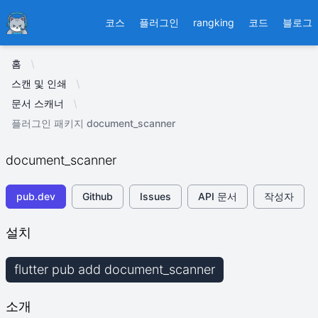
Ducafecat
코스
플러그인
rangking
코드
블로그
홈
스캔 및 인쇄
문서 스캐너
플러그인 패키지 document_scanner
document_scanner
pub.dev
Github
Issues
API 문서
작성자
설치
flutter pub add document_scanner
소개