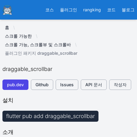
Ducafecat
코스
플러그인
rangking
코드
블로그
홈
스크롤 가능한
스크롤 가능, 스크롤뷰 및 스크롤바
플러그인 패키지 draggable_scrollbar
draggable_scrollbar
pub.dev
Github
Issues
API 문서
작성자
설치
flutter pub add draggable_scrollbar
소개