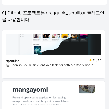
이 GitHub 프로젝트는 draggable_scrollbar 플러그인
을 사용합니다.
41047
spotube
🎧 Open source music client! Available for both desktop & mobile!