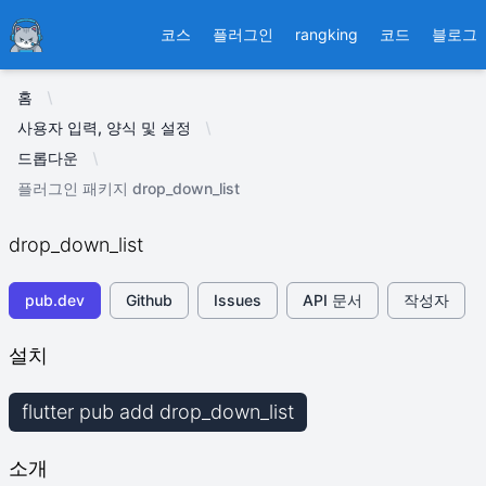
Ducafecat
코스
플러그인
rangking
코드
블로그
홈
사용자 입력, 양식 및 설정
드롭다운
플러그인 패키지 drop_down_list
drop_down_list
pub.dev
Github
Issues
API 문서
작성자
설치
flutter pub add drop_down_list
소개