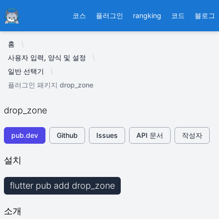
Ducafecat
코스
플러그인
rangking
코드
블로그
홈
사용자 입력, 양식 및 설정
일반 선택기
플러그인 패키지 drop_zone
drop_zone
pub.dev
Github
Issues
API 문서
작성자
설치
flutter pub add drop_zone
소개