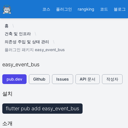
Ducafecat
코스
플러그인
rangking
코드
블로그
홈
건축 및 인프라
의존성 주입 및 상태 관리
플러그인 패키지 easy_event_bus
easy_event_bus
pub.dev
Github
Issues
API 문서
작성자
설치
flutter pub add easy_event_bus
소개