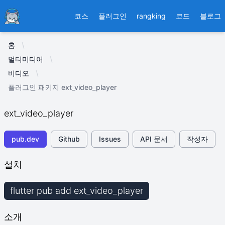
Ducafecat
코스
플러그인
rangking
코드
블로그
홈
멀티미디어
비디오
플러그인 패키지 ext_video_player
ext_video_player
pub.dev
Github
Issues
API 문서
작성자
설치
flutter pub add ext_video_player
소개