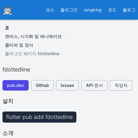
Ducafecat
코스
플러그인
rangking
코드
블로그
홈
캔버스, 시각화 및 애니메이션
클리퍼 및 장식
플러그인 패키지 fdottedline
fdottedline
pub.dev
Github
Issues
API 문서
작성자
설치
flutter pub add fdottedline
소개