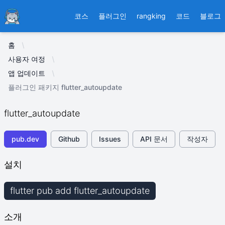
Ducafecat
코스
플러그인
rangking
코드
블로그
홈
사용자 여정
앱 업데이트
플러그인 패키지 flutter_autoupdate
flutter_autoupdate
pub.dev
Github
Issues
API 문서
작성자
설치
flutter pub add flutter_autoupdate
소개