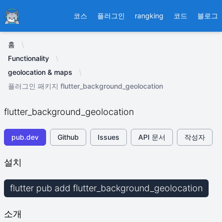
Ducafecat
코스
플러그인
rangking
코드
블로그
홈
Functionality
geolocation & maps
플러그인 패키지 flutter_background_geolocation
flutter_background_geolocation
pub.dev
Github
Issues
API 문서
작성자
설치
flutter pub add flutter_background_geolocation
소개