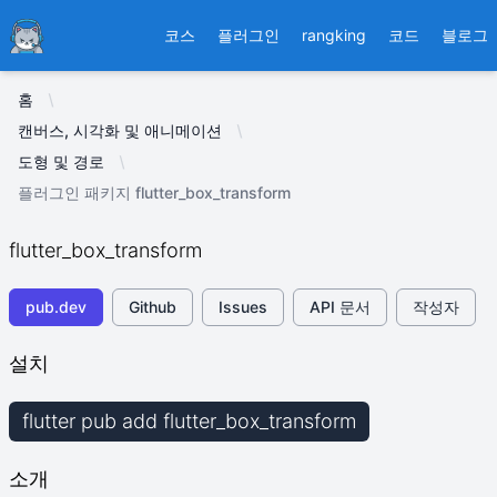
Ducafecat
코스
플러그인
rangking
코드
블로그
홈
캔버스, 시각화 및 애니메이션
도형 및 경로
플러그인 패키지 flutter_box_transform
flutter_box_transform
pub.dev
Github
Issues
API 문서
작성자
설치
flutter pub add flutter_box_transform
소개