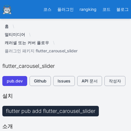
Ducafecat
코스
플러그인
rangking
코드
블로그
홈
멀티미디어
캐러셀 또는 커버 플로우
플러그인 패키지 flutter_carousel_slider
flutter_carousel_slider
pub.dev
Github
Issues
API 문서
작성자
설치
flutter pub add flutter_carousel_slider
소개