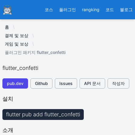
Ducafecat
코스
플러그인
rangking
코드
블로그
홈
결제 및 보상
게임 및 보상
플러그인 패키지 flutter_confetti
flutter_confetti
pub.dev
Github
Issues
API 문서
작성자
설치
flutter pub add flutter_confetti
소개