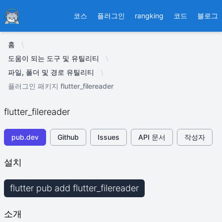
Ducafecat
코스
플러그인
rangking
코드
블로그
홈
도움이 되는 도구 및 유틸리티
파일, 폴더 및 경로 유틸리티
플러그인 패키지 flutter_filereader
flutter_filereader
pub.dev
Github
Issues
API 문서
작성자
설치
flutter pub add flutter_filereader
소개