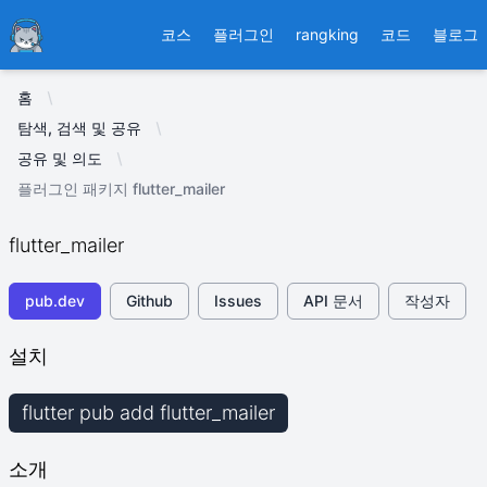
Ducafecat
코스
플러그인
rangking
코드
블로그
홈
탐색, 검색 및 공유
공유 및 의도
플러그인 패키지 flutter_mailer
flutter_mailer
pub.dev
Github
Issues
API 문서
작성자
설치
flutter pub add flutter_mailer
소개