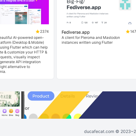
2374
14
Fediverse.app
beautiful AI-powered open-
A client for Pleroma and Mastodon
latform (Desktop & Mobile)
instances written using Flutter
t using Flutter which can help
ate & customize your HTTP &
quests, visually inspect
generate API integration
ight alternative to
nia.
ducafecat.com
© 2023~202