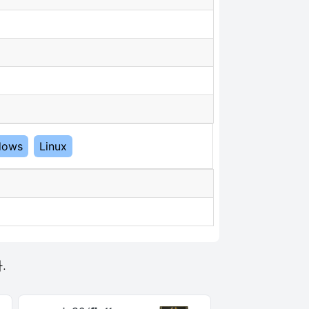
dows
Linux
.