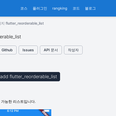
코스
플러그인
rangking
코드
블로그
lutter_reorderable_list
erable_list
Github
Issues
API 문서
작성자
 add flutter_reorderable_list
정렬 가능한 리스트입니다.