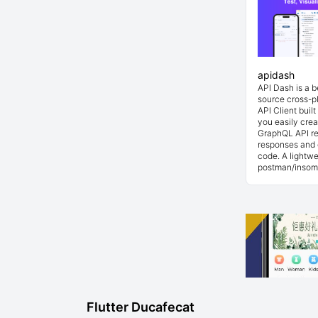
apidash
API Dash is a 
source cross-p
API Client buil
you easily cre
GraphQL API re
responses and 
code. A lightwe
postman/insom
Flutter Ducafecat