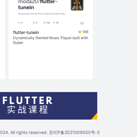
7
146
flutter-tunein
Dynamically themed Music Player built with
flutter
4. All rights reserved.
京ICP备2021009050号-3