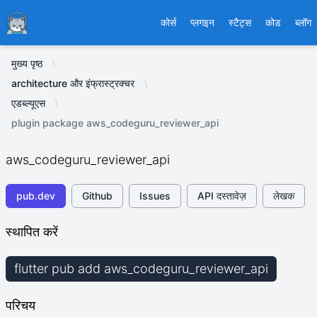
Ducafecat
कोर्स
प्लगइन
स्टैट्स
कोड
ब्लॉग
मुख्य पृष्ठ
architecture और इंफ्रास्ट्रक्चर
एडब्ल्यूएस
plugin package aws_codeguru_reviewer_api
aws_codeguru_reviewer_api
pub.dev
Github
Issues
API दस्तावेज़
लेखक
स्थापित करें
flutter pub add aws_codeguru_reviewer_api
परिचय