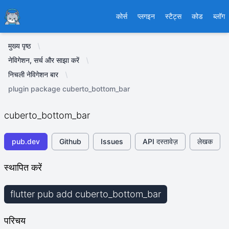
Ducafecat
कोर्स
प्लगइन
स्टैट्स
कोड
ब्लॉग
मुख्य पृष्ठ
नेविगेशन, सर्च और साझा करें
निचली नेविगेशन बार
plugin package cuberto_bottom_bar
cuberto_bottom_bar
pub.dev
Github
Issues
API दस्तावेज़
लेखक
स्थापित करें
flutter pub add cuberto_bottom_bar
परिचय