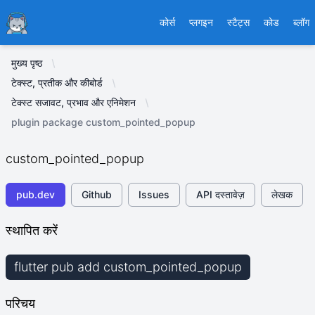
Ducafecat
कोर्स
प्लगइन
स्टैट्स
कोड
ब्लॉग
मुख्य पृष्ठ
टेक्स्ट, प्रतीक और कीबोर्ड
टेक्स्ट सजावट, प्रभाव और एनिमेशन
plugin package custom_pointed_popup
custom_pointed_popup
pub.dev
Github
Issues
API दस्तावेज़
लेखक
स्थापित करें
flutter pub add custom_pointed_popup
परिचय