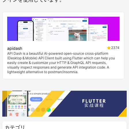
2374
apidash
API Dash is a beautiful AI-powered open-source cross-platform
(Desktop & Mobile) API Client built using Flutter which can help you
easily create & customize your HTTP & GraphQL API requests,
visually inspect responses and generate API integration code. A
lightweight alternative to postman/insomnia.
カテゴリ