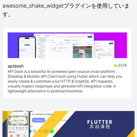
awesome_shake_widgetプラグインを使用していま
す。
2374
apidash
API Dash is a beautiful AI-powered open-source cross-platform
(Desktop & Mobile) API Client built using Flutter which can help you
easily create & customize your HTTP & GraphQL API requests,
visually inspect responses and generate API integration code. A
lightweight alternative to postman/insomnia.