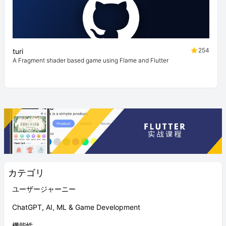
254
turi
A Fragment shader based game using Flame and Flutter
カテゴリ
ユーザージャーニー
ChatGPT, AI, ML & Game Development
機能性