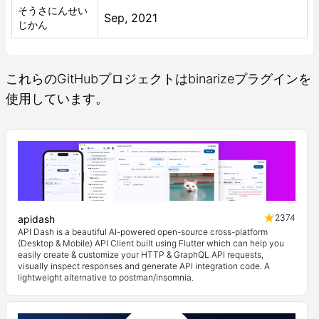
そうさにんせい
Sep, 2021
じかん
これらのGitHubプロジェクトはbinarizeプラグインを
使用しています。
2374
apidash
API Dash is a beautiful AI-powered open-source cross-platform
(Desktop & Mobile) API Client built using Flutter which can help you
easily create & customize your HTTP & GraphQL API requests,
visually inspect responses and generate API integration code. A
lightweight alternative to postman/insomnia.