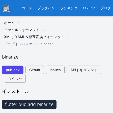
Ducafecat
コース
プラグイン
ランキング
sakuhin
ブログ
ホーム
ファイルフォーマット
XML、YAML＆相互変換フォーマット
プラグインパッケージ binarize
binarize
pub.dev
Github
Issues
APIドキュメント
もくしゃ
インストール
flutter pub add binarize