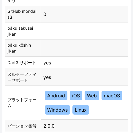
すう
GitHub mondai
0
sū
pāku sakusei
jikan
pāku kōshin
jikan
yes
Dart3 サポート
ヌルセーフティ
yes
ーサポート
Android
iOS
Web
macOS
プラットフォー
ム
Windows
Linux
2.0.0
バージョン番号