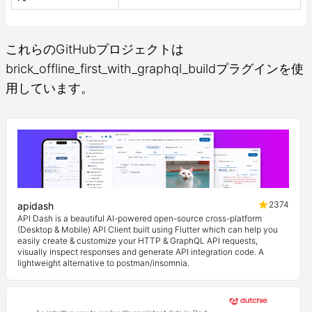
これらのGitHubプロジェクトは
brick_offline_first_with_graphql_buildプラグインを使
用しています。
2374
apidash
API Dash is a beautiful AI-powered open-source cross-platform
(Desktop & Mobile) API Client built using Flutter which can help you
easily create & customize your HTTP & GraphQL API requests,
visually inspect responses and generate API integration code. A
lightweight alternative to postman/insomnia.