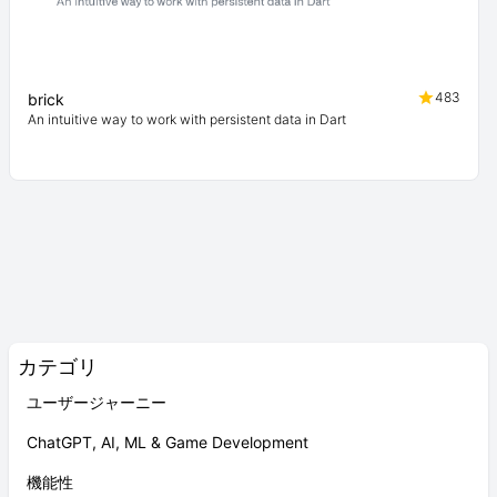
483
brick
An intuitive way to work with persistent data in Dart
カテゴリ
ユーザージャーニー
ChatGPT, AI, ML & Game Development
機能性