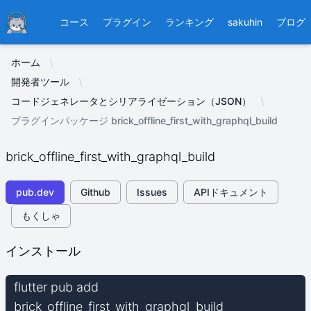
Ducafecat
コース
プラグイン
ランキング
sakuhin
ブログ
ホーム
開発者ツール
コードジェネレータとシリアライゼーション（JSON）
プラグインパッケージ brick_offline_first_with_graphql_build
brick_offline_first_with_graphql_build
pub.dev
Github
Issues
APIドキュメント
もくしゃ
インストール
flutter pub add
brick_offline_first_with_graphql_build