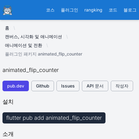
Ducafecat
코스
플러그인
rangking
코드
블로그
홈
캔버스, 시각화 및 애니메이션
애니메이션 및 전환
플러그인 패키지 animated_flip_counter
animated_flip_counter
pub.dev
Github
Issues
API 문서
작성자
설치
flutter pub add animated_flip_counter
소개