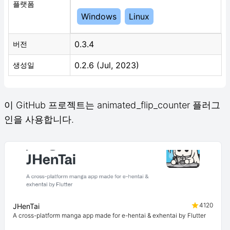
플랫폼
Windows
Linux
0.3.4
버전
0.2.6 (Jul, 2023)
생성일
이 GitHub 프로젝트는 animated_flip_counter 플러그
인을 사용합니다.
4120
JHenTai
A cross-platform manga app made for e-hentai & exhentai by Flutter