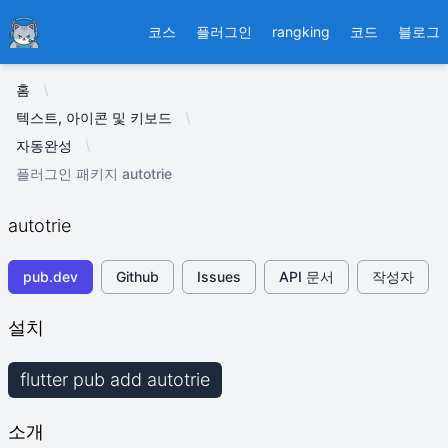
Ducafecat
코스
플러그인
rangking
코드
블로그
홈
텍스트, 아이콘 및 키보드
자동완성
플러그인 패키지 autotrie
autotrie
pub.dev
Github
Issues
API 문서
작성자
설치
flutter pub add autotrie
소개