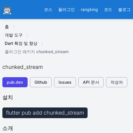
Ducafecat
코스
플러그인
rangking
코드
블로그
홈
개발 도구
Dart 확장 및 향상
플러그인 패키지 chunked_stream
chunked_stream
pub.dev
Github
Issues
API 문서
작성자
설치
flutter pub add chunked_stream
소개