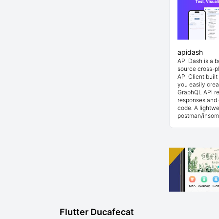
apidash
API Dash is a 
source cross-p
API Client buil
you easily cre
GraphQL API re
responses and 
code. A lightwe
postman/insom
Flutter Ducafecat