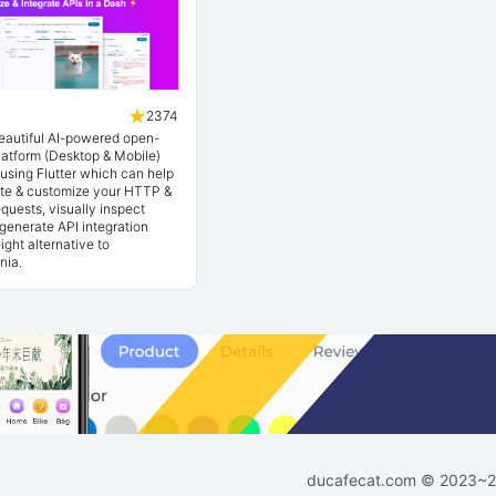
2374
beautiful AI-powered open-
latform (Desktop & Mobile)
t using Flutter which can help
ate & customize your HTTP &
quests, visually inspect
generate API integration
ight alternative to
nia.
ducafecat.com
© 2023~202