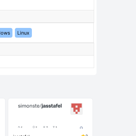
dows
Linux
1
9