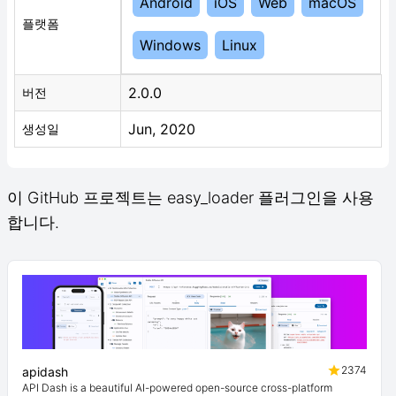
Android
iOS
Web
macOS
플랫폼
Windows
Linux
2.0.0
버전
Jun, 2020
생성일
이 GitHub 프로젝트는 easy_loader 플러그인을 사용
합니다.
2374
apidash
API Dash is a beautiful AI-powered open-source cross-platform