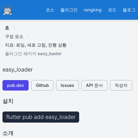
Ducafecat
코스
플러그인
rangking
코드
블로그
홈
구성 요소
지표: 로딩, 새로 고침, 진행 상황
플러그인 패키지 easy_loader
easy_loader
pub.dev
Github
Issues
API 문서
작성자
설치
flutter pub add easy_loader
소개