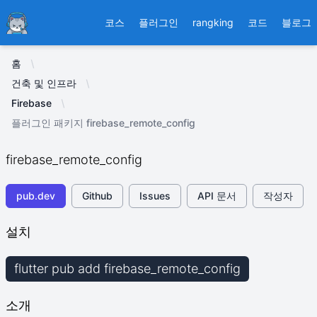
Ducafecat
코스
플러그인
rangking
코드
블로그
홈
건축 및 인프라
Firebase
플러그인 패키지 firebase_remote_config
firebase_remote_config
pub.dev
Github
Issues
API 문서
작성자
설치
flutter pub add firebase_remote_config
소개