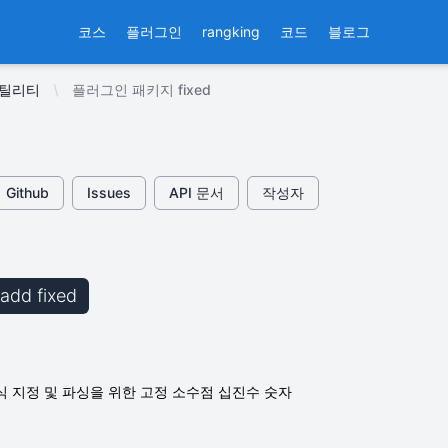
코스
플러그인
rangking
코드
블로그
유틸리티
플러그인 패키지 fixed
Github
Issues
API 문서
작성자
 add fixed
식 지정 및 파싱을 위한 고정 소수점 십진수 숫자