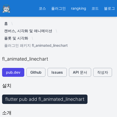
Ducafecat
코스
플러그인
rangking
코드
블로그
홈
캔버스, 시각화 및 애니메이션
플롯 및 시각화
플러그인 패키지 fl_animated_linechart
fl_animated_linechart
pub.dev
Github
Issues
API 문서
작성자
설치
flutter pub add fl_animated_linechart
소개