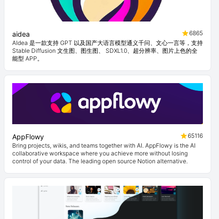
6865
aidea
AIdea 是一款支持 GPT 以及国产大语言模型通义千问、文心一言等，支持
Stable Diffusion 文生图、图生图、 SDXL1.0、超分辨率、图片上色的全
能型 APP。
65116
AppFlowy
Bring projects, wikis, and teams together with AI. AppFlowy is the AI
collaborative workspace where you achieve more without losing
control of your data. The leading open source Notion alternative.