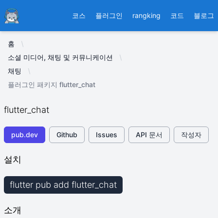
Ducafecat
코스
플러그인
rangking
코드
블로그
홈
소셜 미디어, 채팅 및 커뮤니케이션
채팅
플러그인 패키지 flutter_chat
flutter_chat
pub.dev
Github
Issues
API 문서
작성자
설치
flutter pub add flutter_chat
소개