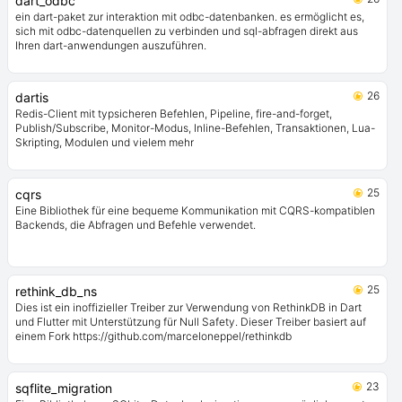
dart_odbc
ein dart-paket zur interaktion mit odbc-datenbanken. es ermöglicht es,
sich mit odbc-datenquellen zu verbinden und sql-abfragen direkt aus
Ihren dart-anwendungen auszuführen.
26
dartis
Redis-Client mit typsicheren Befehlen, Pipeline, fire-and-forget,
Publish/Subscribe, Monitor-Modus, Inline-Befehlen, Transaktionen, Lua-
Skripting, Modulen und vielem mehr
25
cqrs
Eine Bibliothek für eine bequeme Kommunikation mit CQRS-kompatiblen
Backends, die Abfragen und Befehle verwendet.
25
rethink_db_ns
Dies ist ein inoffizieller Treiber zur Verwendung von RethinkDB in Dart
und Flutter mit Unterstützung für Null Safety. Dieser Treiber basiert auf
einem Fork https://github.com/marceloneppel/rethinkdb
23
sqflite_migration