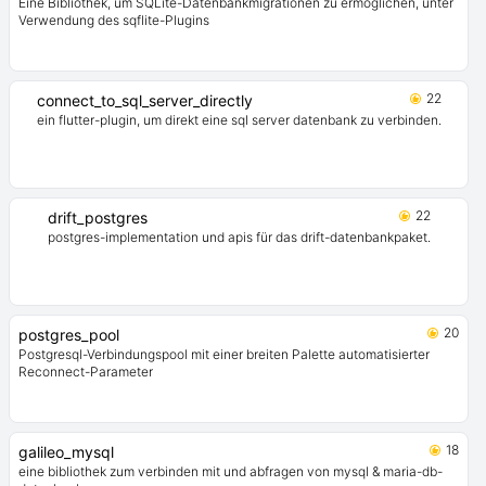
Eine Bibliothek, um SQLite-Datenbankmigrationen zu ermöglichen, unter
Verwendung des sqflite-Plugins
22
connect_to_sql_server_directly
ein flutter-plugin, um direkt eine sql server datenbank zu verbinden.
22
drift_postgres
postgres-implementation und apis für das drift-datenbankpaket.
20
postgres_pool
Postgresql-Verbindungspool mit einer breiten Palette automatisierter
Reconnect-Parameter
18
galileo_mysql
eine bibliothek zum verbinden mit und abfragen von mysql & maria-db-