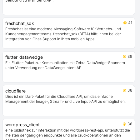
SendGrid v3 Mail Send API.
41
freshchat_sdk
Freshchat ist eine moderne Messaging-Software für Vertriebs- und
Kundenengagementteams. freshchat_sdk (BETA) hilft Ihnen bei der
Integration von Chat-Support in Ihren mobilen Apps.
39
flutter_datawedge
Ein Flutter-Paket zur Kommunikation mit Zebra DataWedge-Scannern
unter Verwendung der DataWedge Intent API
38
cloudflare
Dies ist ein Dart-Paket für die Cloudflare API, um das einfache
Management der Image-, Stream- und Live Input-API zu ermöglichen.
36
wordpress_client
eine bibliothek zur interaktion mit der wordpress-rest-api. unterstützt die
meisten der gängigen endpunkte und alle crud-operationen an den