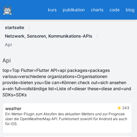
Ducafecat
kurs
publikation
charts
code
blog
startseite
Netzwerk, Sensoren, Kommunikations-APIs
Api
Api
top=Top Flutter=Flutter API=api packages=packages
various=verschiedene organizations=Organisationen
provide=bieten you=Sie can=Können check out=sich ansehen
a=ein full=vollständige list=Liste of=dieser these=diese and=und
SDKs=SDKs
243
weather
Ein Wetter-Plugin zum Abrufen des aktuellen Wetters und zur Prognose
über die OpenWeatherMap API. Funktioniert sowohl für Android als auch
für iOS.