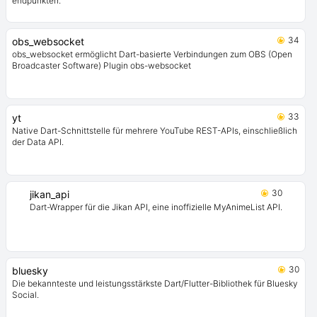
endpunkten.
34
obs_websocket
obs_websocket ermöglicht Dart-basierte Verbindungen zum OBS (Open
Broadcaster Software) Plugin obs-websocket
33
yt
Native Dart-Schnittstelle für mehrere YouTube REST-APIs, einschließlich
der Data API.
30
jikan_api
Dart-Wrapper für die Jikan API, eine inoffizielle MyAnimeList API.
30
bluesky
Die bekannteste und leistungsstärkste Dart/Flutter-Bibliothek für Bluesky
Social.