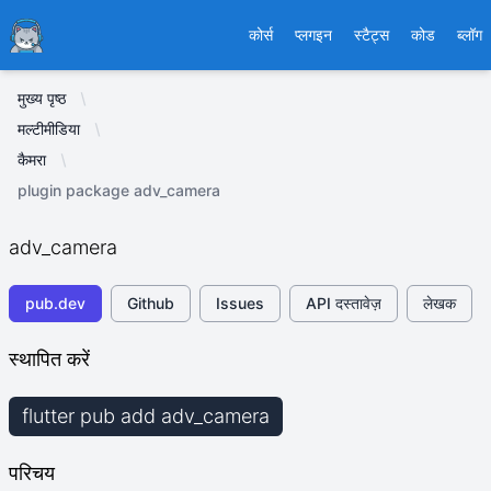
Ducafecat
कोर्स
प्लगइन
स्टैट्स
कोड
ब्लॉग
मुख्य पृष्ठ
मल्टीमीडिया
कैमरा
plugin package adv_camera
adv_camera
pub.dev
Github
Issues
API दस्तावेज़
लेखक
स्थापित करें
flutter pub add adv_camera
परिचय