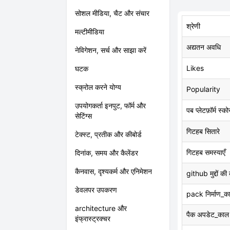
सोशल मीडिया, चैट और संचार
श्रेणी
मल्टीमीडिया
अद्यतन अवधि
नेविगेशन, सर्च और साझा करें
Likes
घटक
स्क्रोल करने योग्य
Popularity
उपयोगकर्ता इनपुट, फॉर्म और
पब प्लेटफ़ॉर्म स्को
सेटिंग्स
गिटहब सितारे
टेक्स्ट, प्रतीक और कीबोर्ड
गिटहब समस्याएँ
दिनांक, समय और कैलेंडर
कैनवास, दृश्यकर्म और एनिमेशन
github मुद्दों की
डेवलपर उपकरण
pack निर्माण_क
architecture और
पैक अपडेट_काल
इंफ्रास्ट्रक्चर