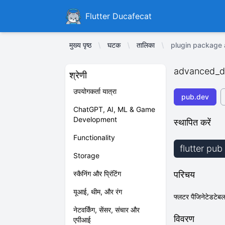
Ducafecat
Flutter Ducafecat
मुख्य पृष्ठ
घटक
तालिका
plugin package
advanced_d
श्रेणी
उपयोगकर्ता यात्रा
pub.dev
ChatGPT, AI, ML & Game
Development
स्थापित करें
Functionality
flutter pu
Storage
स्कैनिंग और प्रिंटिंग
परिचय
यूआई, थीम, और रंग
फ्लटर पैजिनेटेडटेबल
नेटवर्किंग, सेंसर, संचार और
विवरण
एपीआई