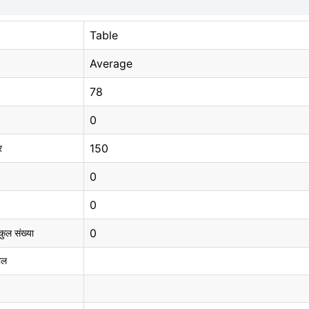
Table
Average
78
0
150
र
0
0
0
 कुल संख्या
ाल