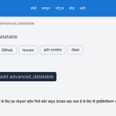
कोर्स
प्लगइन
स्टैट्स
कोड
ब्लॉग
 advanced_datatable
atatable
Github
Issues
API दस्तावेज़
लेखक
b add advanced_datatable
 के लिए एक जोड़कर स्रोत जिसे सर्वर साइड डेटाबल कहा जाता है के लिए भी पृष्ठांकितीकरण क