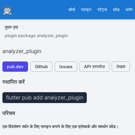
Ducafecat
कोर्स
प्लगइन
स्टैट्स
कोड
ब्लॉग
मुख्य पृष्ठ
plugin package analyzer_plugin
analyzer_plugin
pub.dev
Github
Issues
API दस्तावेज़
लेखक
स्थापित करें
flutter pub add analyzer_plugin
परिचय
एक विश्लेषण सर्वर के लिए प्लगइन बनाने के लिए एक फ्रेमवर्क और समर्थन कोड।