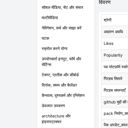
विवरण
सोशल मीडिया, चैट और संचार
मल्टीमीडिया
श्रेणी
नेविगेशन, सर्च और साझा करें
अद्यतन अवधि
घटक
Likes
स्क्रोल करने योग्य
Popularity
उपयोगकर्ता इनपुट, फॉर्म और
सेटिंग्स
पब प्लेटफ़ॉर्म स्को
टेक्स्ट, प्रतीक और कीबोर्ड
गिटहब सितारे
दिनांक, समय और कैलेंडर
गिटहब समस्याएँ
कैनवास, दृश्यकर्म और एनिमेशन
github मुद्दों की
डेवलपर उपकरण
pack निर्माण_क
architecture और
इंफ्रास्ट्रक्चर
पैक अपडेट_काल