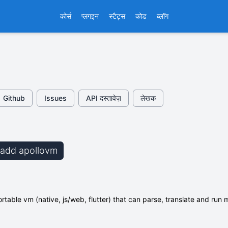
कोर्स
प्लगइन
स्टैट्स
कोड
ब्लॉग
Github
Issues
API दस्तावेज़
लेखक
b add apollovm
rtable vm (native, js/web, flutter) that can parse, translate and run m