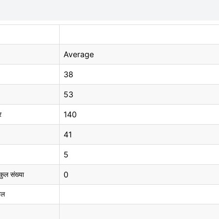
Average
38
53
140
र
41
5
0
 कुल संख्या
ाल