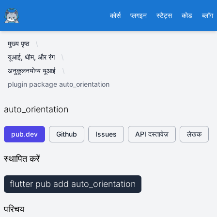
Ducafecat
कोर्स
प्लगइन
स्टैट्स
कोड
ब्लॉग
मुख्य पृष्ठ
यूआई, थीम, और रंग
अनुकूलनयोग्य यूआई
plugin package auto_orientation
auto_orientation
pub.dev
Github
Issues
API दस्तावेज़
लेखक
स्थापित करें
flutter pub add auto_orientation
परिचय