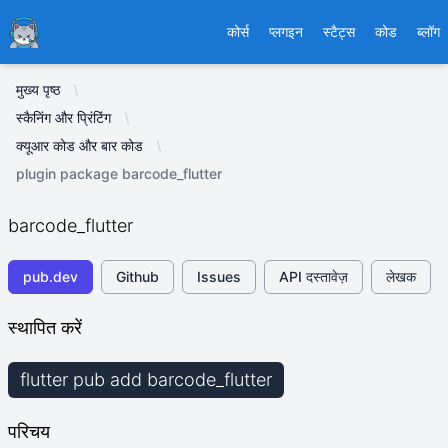
Ducafecat
कोर्स
प्लगइन
स्टैट्स
कोड
ब्लॉग
मुख्य पृष्ठ
स्कैनिंग और प्रिंटिंग
क्यूआर कोड और बार कोड
plugin package barcode_flutter
barcode_flutter
pub.dev
Github
Issues
API दस्तावेज़
लेखक
स्थापित करें
flutter pub add barcode_flutter
परिचय