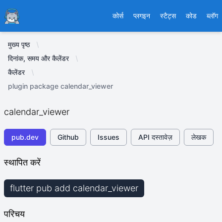
Ducafecat
कोर्स
प्लगइन
स्टैट्स
कोड
ब्लॉग
मुख्य पृष्ठ
दिनांक, समय और कैलेंडर
कैलेंडर
plugin package calendar_viewer
calendar_viewer
pub.dev
Github
Issues
API दस्तावेज़
लेखक
स्थापित करें
flutter pub add calendar_viewer
परिचय