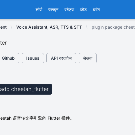
कोर्स
प्लगइन
स्टैट्स
कोड
ब्लॉग
ent
Voice Assistant, ASR, TTS & STT
plugin package cheeta
ter
Github
Issues
API दस्तावेज़
लेखक
 add cheetah_flutter
 Cheetah 语音转文字引擎的 Flutter 插件。