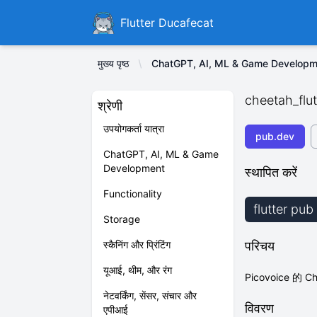
Ducafecat
Flutter Ducafecat
मुख्य पृष्ठ
ChatGPT, AI, ML & Game Developm
cheetah_flut
श्रेणी
उपयोगकर्ता यात्रा
pub.dev
ChatGPT, AI, ML & Game
Development
स्थापित करें
Functionality
flutter pub
Storage
स्कैनिंग और प्रिंटिंग
परिचय
यूआई, थीम, और रंग
Picovoice 的
नेटवर्किंग, सेंसर, संचार और
विवरण
एपीआई