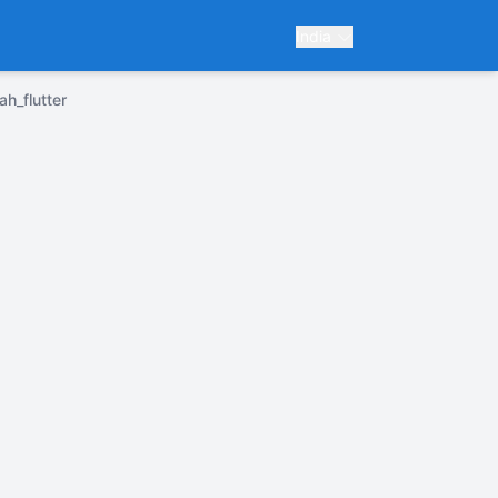
India
h_flutter