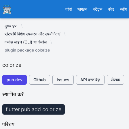
Ducafecat
कोर्स
प्लगइन
स्टैट्स
कोड
ब्लॉग
मुख्य पृष्ठ
प्लेटफॉर्म विशेष उपकरण और उपयोगिताएं
कमांड लाइन (CLI) या कंसोल
plugin package colorize
colorize
pub.dev
Github
Issues
API दस्तावेज़
लेखक
स्थापित करें
flutter pub add colorize
परिचय