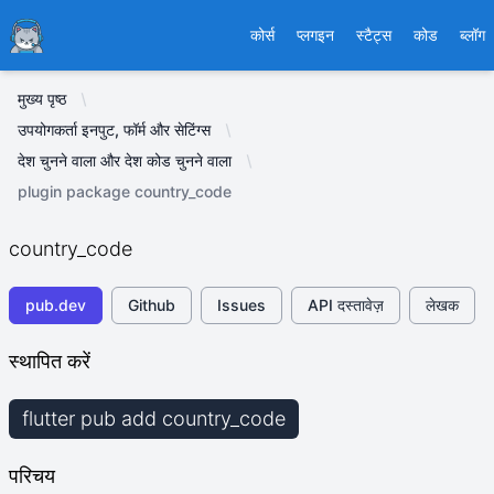
Ducafecat
कोर्स
प्लगइन
स्टैट्स
कोड
ब्लॉग
मुख्य पृष्ठ
उपयोगकर्ता इनपुट, फॉर्म और सेटिंग्स
देश चुनने वाला और देश कोड चुनने वाला
plugin package country_code
country_code
pub.dev
Github
Issues
API दस्तावेज़
लेखक
स्थापित करें
flutter pub add country_code
परिचय