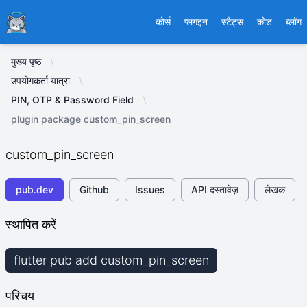
Ducafecat
कोर्स
प्लगइन
स्टैट्स
कोड
ब्लॉग
मुख्य पृष्ठ
उपयोगकर्ता यात्रा
PIN, OTP & Password Field
plugin package custom_pin_screen
custom_pin_screen
pub.dev
Github
Issues
API दस्तावेज़
लेखक
स्थापित करें
flutter pub add custom_pin_screen
परिचय