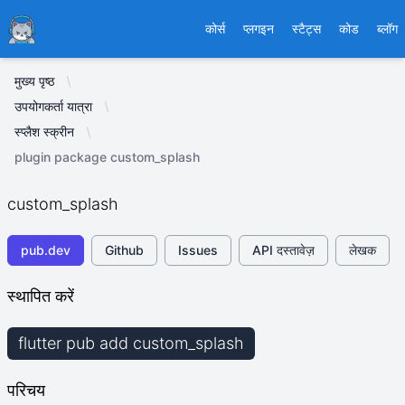
Ducafecat
कोर्स
प्लगइन
स्टैट्स
कोड
ब्लॉग
मुख्य पृष्ठ
उपयोगकर्ता यात्रा
स्प्लैश स्क्रीन
plugin package custom_splash
custom_splash
pub.dev
Github
Issues
API दस्तावेज़
लेखक
स्थापित करें
flutter pub add custom_splash
परिचय