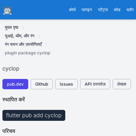
Ducafecat
कोर्स
प्लगइन
स्टैट्स
कोड
ब्लॉग
मुख्य पृष्ठ
यूआई, थीम, और रंग
रंग चयन और उपयोगिताएँ
plugin package cyclop
cyclop
pub.dev
Github
Issues
API दस्तावेज़
लेखक
स्थापित करें
flutter pub add cyclop
परिचय